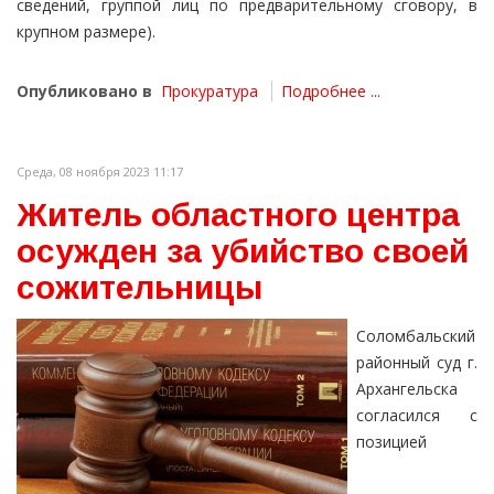
сведений, группой лиц по предварительному сговору, в
крупном размере).
Опубликовано в
Прокуратура
Подробнее ...
Среда, 08 ноября 2023 11:17
Житель областного центра
осужден за убийство своей
сожительницы
Соломбальский
районный суд г.
Архангельска
согласился с
позицией