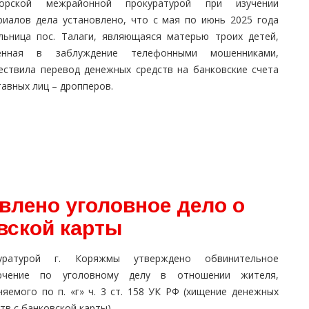
орской межрайонной прокуратурой при изучении
риалов дела установлено, что с мая по июнь 2025 года
льница пос. Талаги, являющаяся матерью троих детей,
енная в заблуждение телефонными мошенниками,
ествила перевод денежных средств на банковские счета
авных лиц – дропперов.
влено уголовное дело о
вской карты
уратурой г. Коряжмы утверждено обвинительное
ючение по уголовному делу в отношении жителя,
няемого по п. «г» ч. 3 ст. 158 УК РФ (хищение денежных
тв с банковской карты).