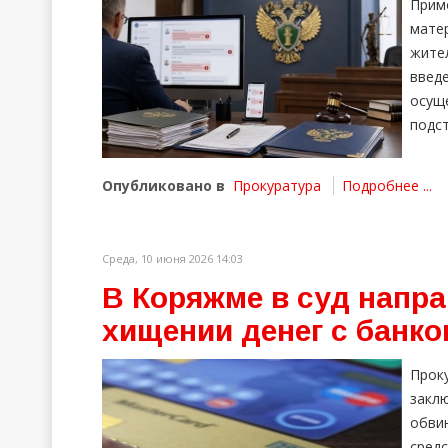
Прим
мате
жите
введ
осущ
подст
Опубликовано в
Прокуратура
Подробнее ...
Среда, 10 июня 2026 14:03
В Коряжме в суд напра
хищении денег с банко
Прок
закл
обви
средс