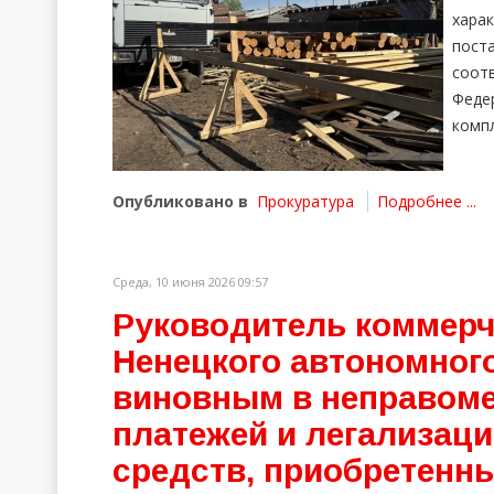
хара
пост
соот
Феде
компл
Опубликовано в
Прокуратура
Подробнее ...
Среда, 10 июня 2026 09:57
Руководитель коммерч
Ненецкого автономного
виновным в неправоме
платежей и легализац
средств, приобретенны