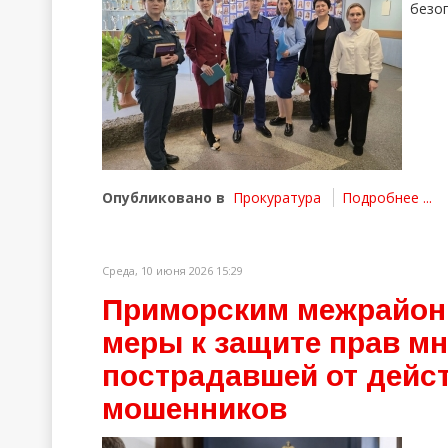
безоп
Опубликовано в
Прокуратура
Подробнее ...
Среда, 10 июня 2026 15:29
Приморским межрайон
меры к защите прав мн
пострадавшей от дейс
мошенников