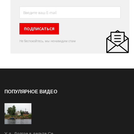
Не беспокойтесь, мы ненавидим спам
ПОПУЛЯРНОЕ ВИДЕО
У д. Долгое в дельте Се…