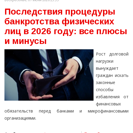
Последствия процедуры
банкротства физических
лиц в 2026 году: все плюсы
и минусы
Рост долговой
нагрузки
вынуждает
граждан искать
законные
способы
избавления от
финансовых
обязательств перед банками и микрофинансовыми
организациями.