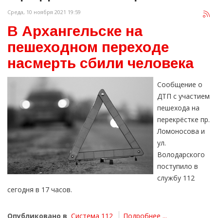
Среда, 10 ноября 2021 19:59
В Архангельске на
пешеходном переходе
насмерть сбили человека
Сообщение о
ДТП с участием
пешехода на
перекрёстке пр.
Ломоносова и
ул.
Володарского
поступило в
службу 112
сегодня в 17 часов.
Опубликовано в
Система 112
Подробнее ...