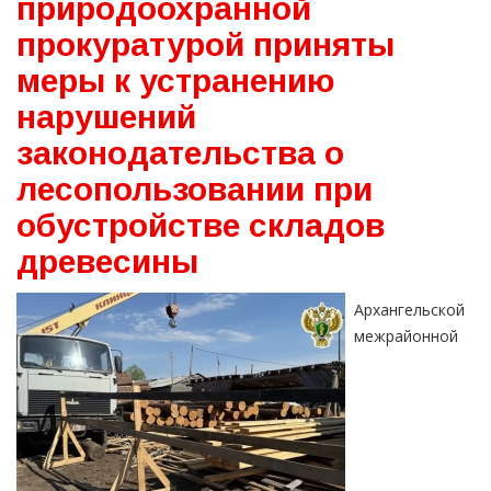
природоохранной
прокуратурой приняты
меры к устранению
нарушений
законодательства о
лесопользовании при
обустройстве складов
древесины
Архангельской
межрайонной