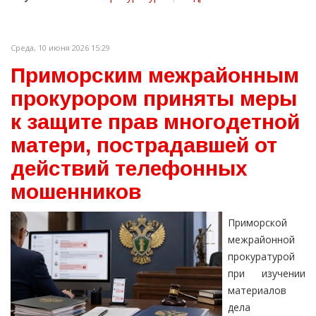
Среда, 10 июня 2026 15:29
Приморским межрайонным
прокурором приняты меры
к защите прав многодетной
матери, пострадавшей от
действий телефонных
мошенников
Приморской
межрайонной
прокуратурой
при изучении
материалов
дела