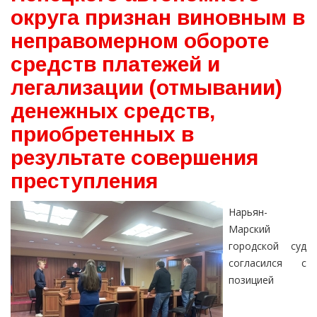
округа признан виновным в
неправомерном обороте
средств платежей и
легализации (отмывании)
денежных средств,
приобретенных в
результате совершения
преступления
Нарьян-
Марский
городской суд
согласился с
позицией