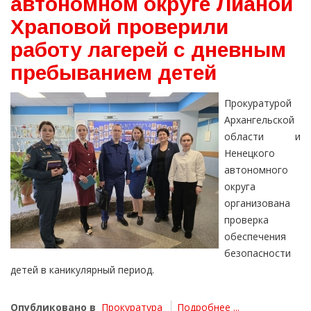
автономном округе Лианой
Храповой проверили
работу лагерей с дневным
пребыванием детей
Прокуратурой
Архангельской
области и
Ненецкого
автономного
округа
организована
проверка
обеспечения
безопасности
детей в каникулярный период.
Опубликовано в
Прокуратура
Подробнее ...