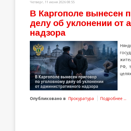
Четверг, 11 июня 2026 08:55
В Каргополе вынесен 
делу об уклонении от 
надзора
Нян
госу
жите
РФ, 
целях
Опубликовано в
Прокуратура
Подробнее ...