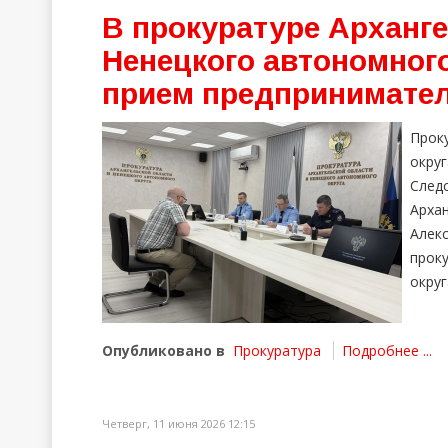
В прокуратуре Арханге
Ненецкого автономног
прием предпринимате
Прок
окру
След
Арха
Алек
прок
округ
Опубликовано в
Прокуратура
Подробнее ...
Четверг, 11 июня 2026 12:15