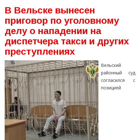
В Вельске вынесен
приговор по уголовному
делу о нападении на
диспетчера такси и других
преступлениях
Вельский
районный суд
согласился с
позицией