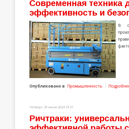
Современная техника 
эффективность и безо
В с
прои
прав
факт
Опубликовано в
Промышленность
Подробнее 
Четверг, 20 июня 2024 19:31
Ричтраки: универсаль
эффективной работы с