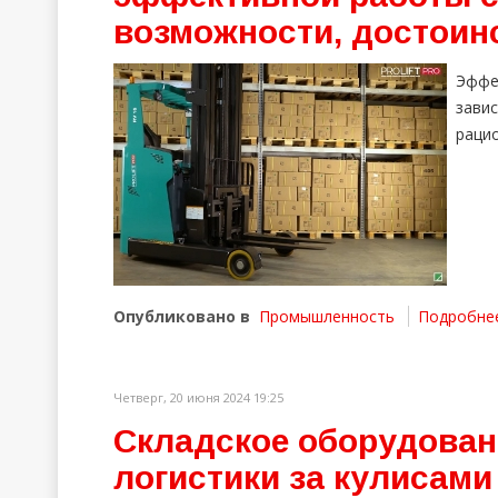
возможности, достоин
Эффе
зави
рацио
Опубликовано в
Промышленность
Подробнее 
Четверг, 20 июня 2024 19:25
Складское оборудован
логистики за кулисам