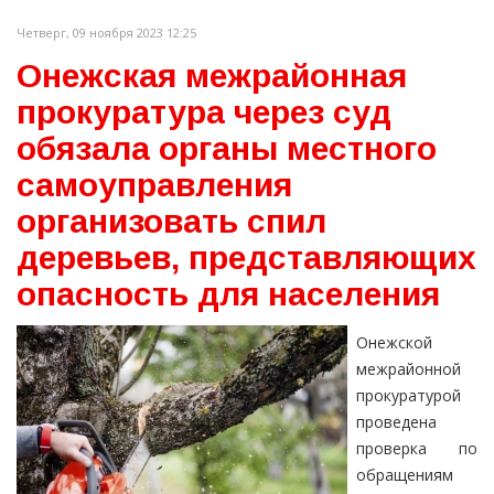
Четверг, 09 ноября 2023 12:25
Онежская межрайонная
прокуратура через суд
обязала органы местного
самоуправления
организовать спил
деревьев, представляющих
опасность для населения
Онежской
межрайонной
прокуратурой
проведена
проверка по
обращениям