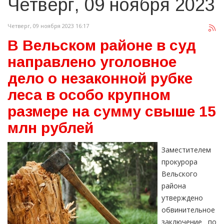
Четверг, 09 ноября 2023
Четверг, 09 ноября 2023 16:17
В Вельском районе в суд
направлено уголовное
дело о незаконной рубке
леса в особо крупном
размере на сумму свыше 15
млн рублей
Заместителем
прокурора
Вельского
района
утверждено
обвинительное
заключение по