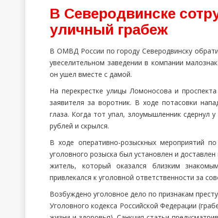
В Северодвинске сотр
уличный грабеж
В ОМВД России по городу Северодвинску обрати
увеселительном заведении в компании малознак
он ушел вместе с дамой.
На перекрестке улицы Ломоносова и проспекта
заявителя за воротник. В ходе потасовки нап
глаза. Когда тот упал, злоумышленник сдернул 
рублей и скрылся.
В ходе оперативно-розыскных мероприятий по
уголовного розыска был установлен и доставлен
житель, который оказался близким знакомы
привлекался к уголовной ответственности за со
Возбуждено уголовное дело по признакам преступ
Уголовного кодекса Российской Федерации (граб
жизни и здоровья). Санкция статьи предусматри