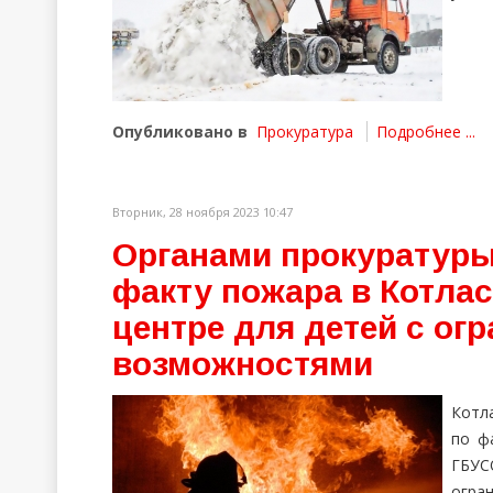
Опубликовано в
Прокуратура
Подробнее ...
Вторник, 28 ноября 2023 10:47
Органами прокуратуры
факту пожара в Котла
центре для детей с ог
возможностями
Котл
по ф
ГБУС
огра