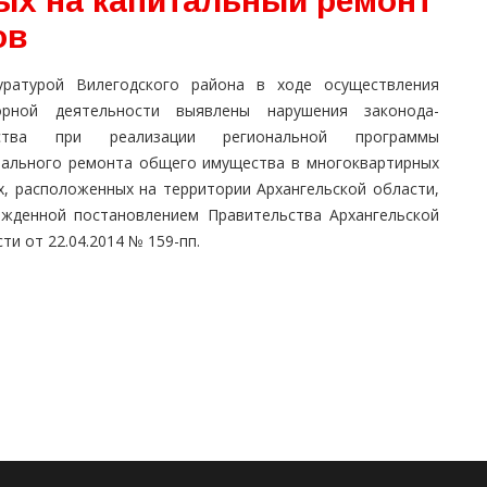
ых на капитальный ремонт
ов
уратурой Вилегодского района в ходе осуществления
орной деятельности выявлены нарушения законода­
ьства при реализации региональной программы
тального ремонта общего имущества в многоквартирных
х, расположенных на территории Архангельской области,
ржденной постановлением Правительства Архангельской
ти от 22.04.2014 № 159-пп.