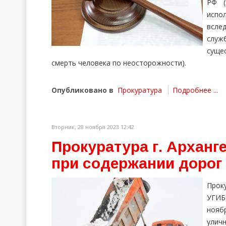
РФ (
испо
всле
слу
суще
смерть человека по неосторожности).
Опубликовано в
Прокуратура
Подробнее ...
Вторник, 28 ноября 2023 12:42
Прокуратура г. Архан
при содержании дорог
Прок
УГИБ
нояб
улич