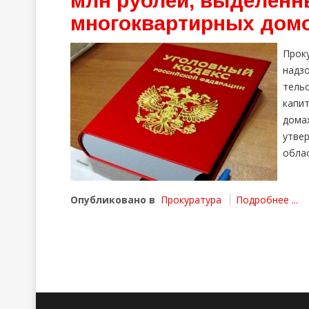
млн рублей, выделенн
многоквартирных дом
Прок
надз
тел
капи
дома
утве
облас
Опубликовано в
Прокуратура
Подробнее ...