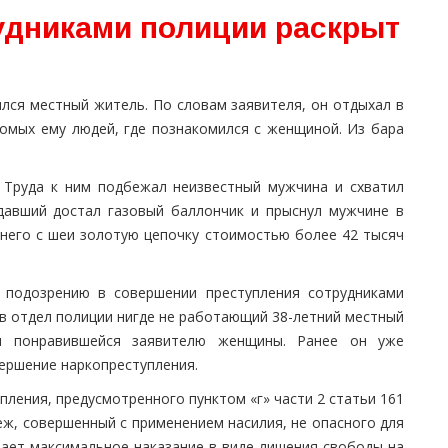
удниками полиции раскрыт
лся местный житель. По словам заявителя, он отдыхал в
омых ему людей, где познакомился с женщиной. Из бара
 Труда к ним подбежал неизвестный мужчина и схватил
адавший достал газовый баллончик и прыснул мужчине в
у него с шеи золотую цепочку стоимостью более 42 тысяч
 подозрению в совершении преступления сотрудниками
 в отдел полиции нигде не работающий 38-летний местный
м понравившейся заявителю женщины. Ранее он уже
вершение наркопреступления.
ления, предусмотренного пунктом «г» части 2 статьи 161
еж, совершенный с применением насилия, не опасного для
вает максимальное наказание в виде лишения свободы на