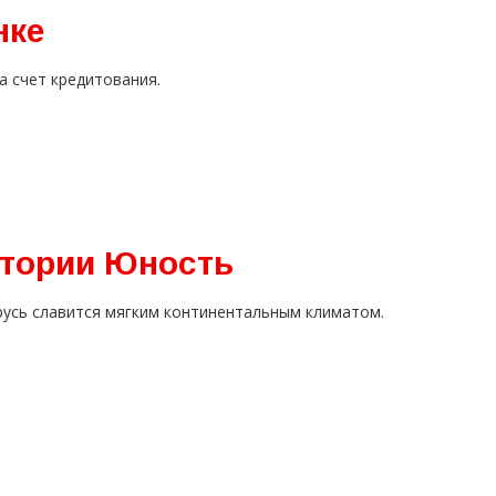
нке
а счет кредитования.
атории Юность
русь славится мягким континентальным климатом.