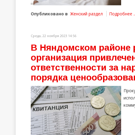
Опубликовано в
Женский раздел
Подробнее ..
Среда, 22 ноября 2023 14:56
В Няндомском районе
организация привлече
ответственности за на
порядка ценообразова
Прок
исп
комм