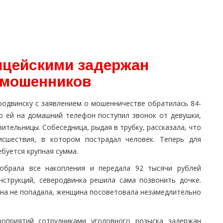
ицейскими задержан
 мошенников
одвинску с заявлением о мошенничестве обратилась 84-
то ей на домашний телефон поступил звонок от девушки,
ительницы. Собеседница, рыдая в трубку, рассказала, что
исшествия, в котором пострадал человек. Теперь для
буется крупная сумма.
собрала все накопления и передала 92 тысячи рублей
нструкций, северодвинка решила сама позвонить дочке.
она не попадала, женщина посоветовала незамедлительно
роприятий сотрудниками уголовного розыска задержан