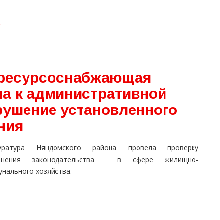
.
 ресурсоснабжающая
на к административной
рушение установленного
ния
уратура Няндомского района провела проверку
олнения законодательства в сфере жилищно-
унального хозяйства.