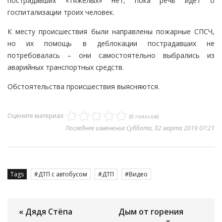
пострадавших «тяжелых» нет, пока речь идет о
госпитализации троих человек.
К месту происшествия были направлены пожарные СПСЧ,
но их помощь в деблокации пострадавших не
потребовалась – они самостоятельно выбрались из
аварийных транспортных средств.
Обстоятельства происшествия выясняются.
Оцените материал
(0 голосов)
Последнее изменение Суббота, 02 марта 2019 07:21
Tags
ДТП с автобусом
ДТП
Видео
« Дядя Стёпа
Дым от горения