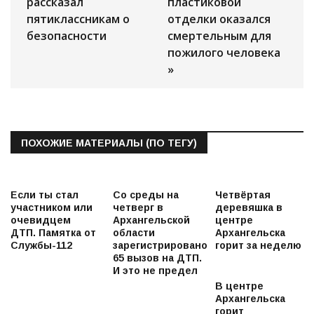
рассказал
пластиковой
пятиклассникам о
отделки оказался
безопасности
смертельным для
пожилого человека
»
ПОХОЖИЕ МАТЕРИАЛЫ (ПО ТЕГУ)
Если ты стал
Со среды на
Четвёртая
участником или
четверг в
деревяшка в
очевидцем
Архангельской
центре
ДТП. Памятка от
области
Архангельска
Службы-112
зарегистрировано
горит за неделю
65 вызов на ДТП.
И это не предел
В центре
Архангельска
горит