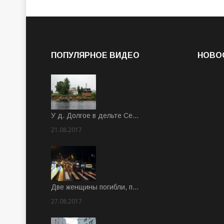
ПОПУЛЯРНОЕ ВИДЕО
НОВО
У д. Долгое в дельте Се…
21.08.2017
Rate: 3.63
Две женщины погибли, п…
27.08.2017
Rate: 5.00