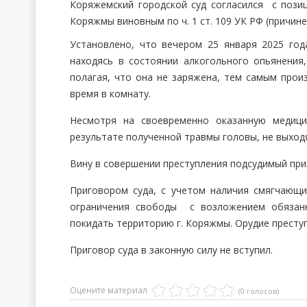
Коряжемский городской суд согласился с пози
Коряжмы виновным по ч. 1 ст. 109 УК РФ (причин
Установлено, что вечером 25 января 2025 го
находясь в состоянии алкогольного опьянения
полагая, что она не заряжена, тем самым прои
время в комнату.
Несмотря на своевременно оказанную медици
результате полученной травмы головы, не выходя
Вину в совершении преступления подсудимый при
Приговором суда, с учетом наличия смягчающи
ограничения свободы с возложением обязанн
покидать территорию г. Коряжмы. Орудие престу
Приговор суда в законную силу не вступил.
Оцените материал
(0 голосов)