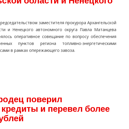
ской области и Ненецкого
председательством заместителя прокурора Архангельской
сти и Ненецкого автономного округа Павла Матанцева
оялось оперативное совещание по вопросу обеспечения
ленных пунктов региона топливно-энергетическими
рсами в рамках опережающего завоза.
ородец поверил
кредиты и перевел более
ублей