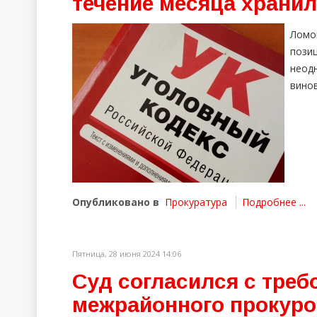
течение месяца хранил
Ломо
пози
неод
винов
Опубликовано в
Прокуратура
Подробнее ...
Пятница, 28 июня 2024 14:06
Суд согласился с треб
межрайонного прокуро