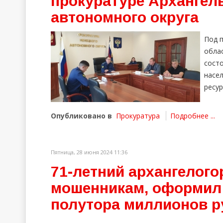
прокуратуре Архангель
автономного округа
Под 
обла
сост
насе
ресу
Опубликовано в
Прокуратура
Подробнее ...
Пятница, 28 июня 2024 11:36
71-летний архангелог
мошенникам, оформил 
полутора миллионов р