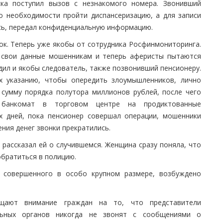
ска поступил вызов с незнакомого номера. Звонивший
о необходимости пройти диспансеризацию, а для записи
сь, передал конфиденциальную информацию.
ок. Теперь уже якобы от сотрудника Росфинмониторинга.
 свои данные мошенникам и теперь аферисты пытаются
ил и якобы следователь, также позвонивший пенсионеру.
х указанию, чтобы опередить злоумышленников, лично
сумму порядка полутора миллионов рублей, после чего
 банкомат в торговом центре на продиктованные
х дней, пока пенсионер совершал операции, мошенники
ения денег звонки прекратились.
а рассказал ей о случившемся. Женщина сразу поняла, что
братиться в полицию.
 совершенного в особо крупном размере, возбуждено
щают внимание граждан на то, что представители
ельных органов никогда не звонят с сообщениями о