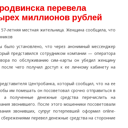
еродвинска перевела
ырех миллионов рублей
 57-летняя местная жительница. Женщина сообщила, что
нников
пы было установлено, что через анонимный мессенджер
торый представился сотрудником компании — оператора
говора по обслуживанию сим–карты он убедил женщину
после чего получил доступ к ее личному кабинету на
редставителя Центробанка, который сообщил, что на ее
тобы им помешать он посоветовал срочно отправиться в
, а полученные денежные средства перечислить на
зания звонившего. После этого мошенники посоветовали
ания звонивших, супруг потерпевшей оформил online-
и сбережениями перевел денежные средства на сторонние