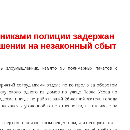
дниками полиции задержан
шении на незаконный сбыт
в
ть злоумышленник, изъято 90 полимерных пакетов с
приятий сотрудниками отдела по контролю за оборотом
ьску около одного из домов по улице Павла Усова по
адержан нигде не работающий 26-летний житель города
влекался к уголовной ответственности, в том числе за
 свертков с неизвестным веществом, а из его рюкзака –
ы, электронные весы и фрагменты стеклянной трубки со