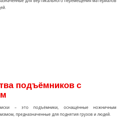
назначенные для вертикального перемещения материалов
ей.
тва подъёмников с
ом
ниски – это подъёмники, оснащённые ножничным
измом, предназначенные для поднятия грузов и людей.