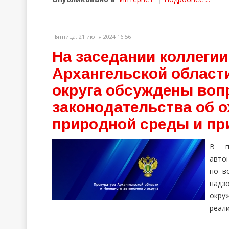
Пятница, 21 июня 2024 16:56
На заседании коллеги
Архангельской области
округа обсуждены воп
законодательства об 
природной среды и п
В пр
автон
по в
надз
окру
реали