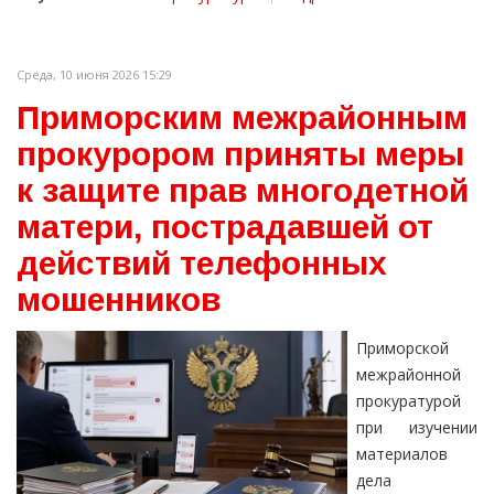
Среда, 10 июня 2026 15:29
Приморским межрайонным
прокурором приняты меры
к защите прав многодетной
матери, пострадавшей от
действий телефонных
мошенников
Приморской
межрайонной
прокуратурой
при изучении
материалов
дела