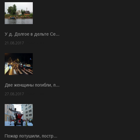
У д. Долгое в дельте Се…
21.08.2017
Rate: 3.63
Две женщины погибли, п…
27.08.2017
Rate: 5.00
Пожар потушили, постр…