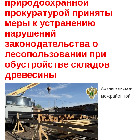
природоохранной
прокуратурой приняты
меры к устранению
нарушений
законодательства о
лесопользовании при
обустройстве складов
древесины
Архангельской
межрайонной