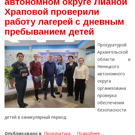
автономном округе Лианой
Храповой проверили
работу лагерей с дневным
пребыванием детей
Прокуратурой
Архангельской
области и
Ненецкого
автономного
округа
организована
проверка
обеспечения
безопасности
детей в каникулярный период.
Опубликовано в
Прокуратура
Подробнее ...