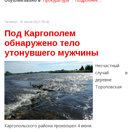
Опубликовано в
Прокуратура
Подробнее ...
Четверг, 10 июня 2021 09:42
Под Каргополем
обнаружено тело
утонувшего мужчины
Несчастный
случай в
деревне
Тороповская
Каргопольского района произошел 4 июня.