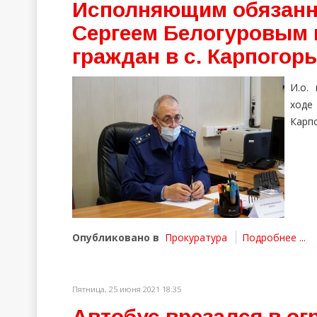
Исполняющим обязанн
Сергеем Белогуровым 
граждан в с. Карпогор
И.о.
ходе 
Карп
Опубликовано в
Прокуратура
Подробнее ...
Пятница, 25 июня 2021 18:35
Автобус врезался в ог