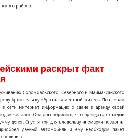
нского района.
ейскими раскрыт факт
ля
служиванию Соломбальского, Северного и Маймаксанского
ороду Архангельску обратился местный житель. По словам
л в сети Интернет информацию о сдаче в аренду своей
одой человек. Они договорились, что арендатор каждый
умму денег. Спустя три дня владельцу иномарки позвонил
приобрел данный автомобиль и ему необходим пакет
в полицию.