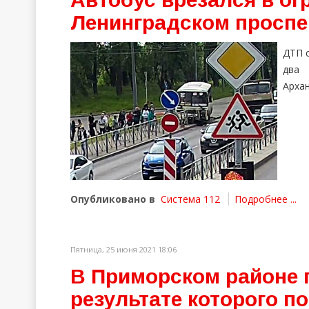
Ленинградском проспе
ДТП 
два 
Архан
Опубликовано в
Система 112
Подробнее ...
Пятница, 25 июня 2021 18:06
В Приморском районе 
результате которого п