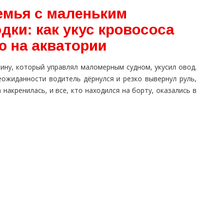
емья с маленьким
дки: как укус кровососа
ю на акватории
ину, который управлял маломерным судном, укусил овод.
еожиданности водитель дёрнулся и резко вывернул руль,
 накренилась, и все, кто находился на борту, оказались в