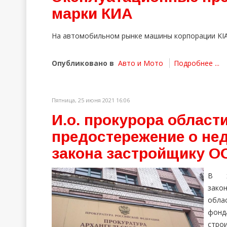
марки КИА
На автомобильном рынке машины корпорации KIA 
Опубликовано в
Авто и Мото
Подробнее ...
Пятница, 25 июня 2021 16:06
И.о. прокурора област
предостережение о не
закона застройщику 
В х
зако
обла
фонд
стро