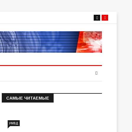
САМЫЕ ЧИТАЕМЫЕ
Информация о состоянии
операт…
УМВД