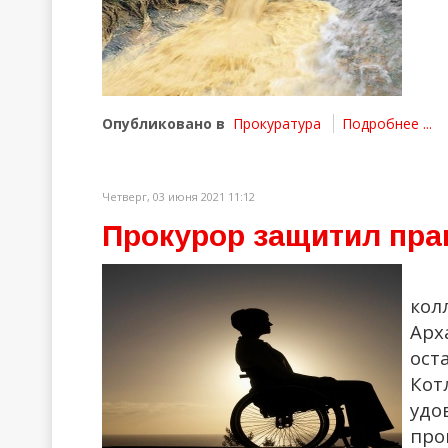
Опубликовано в
Прокуратура
Подробнее ...
Четверг, 03 июня 2021 11:12
Прокурор защитил пра
ко
Арх
ос
Ко
уд
про