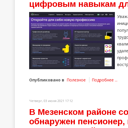
цифровым навыкам дл
Уваж
ини
поп
труд
квал
удал
про
вост
Опубликовано в
Полезное
Подробнее ...
Четверг, 03 июня 2021 17:12
В Мезенском районе с
обнаружен пенсионер,