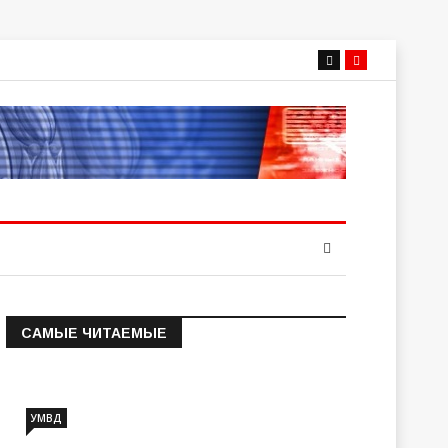
САМЫЕ ЧИТАЕМЫЕ
Информация о состоянии
операт…
УМВД