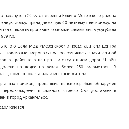
о накануне в 20 км от деревни Ёлкино Мезенского района
ленную лодку, принадлежащую 60-летнему пенсионеру, на
ытка отыскать пропавшего своими силами лишь усугубила
979 г.р.
льного отдела МВД «Мезенское» и представители Центра
ы. Поисковые мероприятия осложнялись значительной
ров от районного центра – и отсутствием дорог. Чтобы
одолели на лодке по рекам более 250 километров. В
олет, помощь оказывали и местные жители.
ерывных поисков, пропавший пенсионер был обнаружен
 переохлаждения и сильного стресса был доставлен в
ей в город Архангельск.
одолжаются.