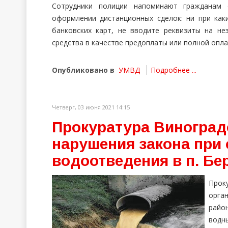
Сотрудники полиции напоминают гражданам
оформлении дистанционных сделок: ни при как
банковских карт, не вводите реквизиты на не
средства в качестве предоплаты или полной опла
Опубликовано в
УМВД
Подробнее ...
Четверг, 03 июня 2021 14:15
Прокуратура Виноград
нарушения закона при
водоотведения в п. Бе
Прок
орга
район
водны