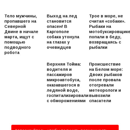
Тело мужчины,
Выход на лед
Трое в море, не
пропавшего на
становится
считая «собаки».
Северной
опасен! В
Рыбаки на
Двине в начале
Каргополе
мотобуксировщик
марта, ищут с
собака утонула
попали в беду,
помощью
на глазах у
возвращаясь с
подводного
очевидцев
рыбалки
робота
Верхняя Тойма:
Происшествие
водителя и
на Белом море:
пассажиров
Двоих рыбаков
микроавтобуса,
после провала
оказавшегося в
отогревали
ледяной воде,
метеорологи и
госпитализировали
вывозили
с обморожениями
спасатели