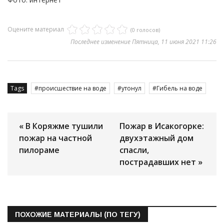
Оцените материал
(0 голосов)
Последнее изменение Пятница, 11 июня 2021 11:26
Tags
происшествие на воде
утонул
Гибель на воде
« В Коряжме тушили
Пожар в Исакогорке:
пожар на частной
двухэтажный дом
пилораме
спасли,
пострадавших нет »
ПОХОЖИЕ МАТЕРИАЛЫ (ПО ТЕГУ)