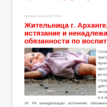
Пятница, 04 июня 2021 10:54
Жительница г. Арханге
истязание и ненадлеж
обязанности по воспи
Соло
приг
Арха
прес
(ист
стра
дей
несо
и в м
УК РФ (ненадлежащее исполнение обязаннос