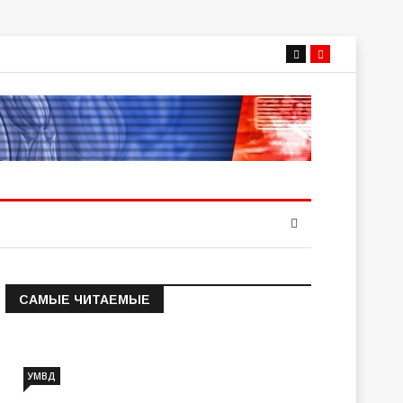
САМЫЕ ЧИТАЕМЫЕ
Информация о состоянии
операт…
УМВД