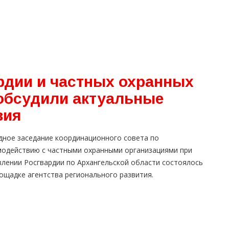
рдии и частных охранных
обсудили актуальные
вия
дное заседание координационного совета по
модействию с частными охранными организациями при
влении Росгвардии по Архангельской области состоялось
ощадке агентства регионального развития.