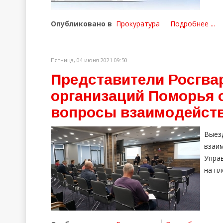
Опубликовано в
Прокуратура
Подробнее ...
Пятница, 04 июня 2021 09:50
Представители Росгва
организаций Поморья 
вопросы взаимодейст
Выез
взаи
Упра
на пл