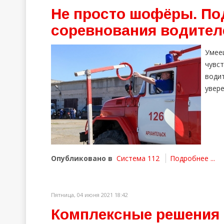
Не просто шофёры. По
соревнования водител
Уме
чувс
води
увер
Опубликовано в
Система 112
Подробнее ...
Пятница, 04 июня 2021 18:42
Комплексные решения 