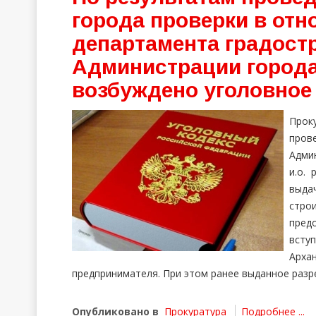
города проверки в отн
департамента градост
Администрации города
возбуждено уголовное
Прок
пров
Адми
и.о.
выд
стро
пред
всту
Арха
предпринимателя. При этом ранее выданное разр
Опубликовано в
Прокуратура
Подробнее ...