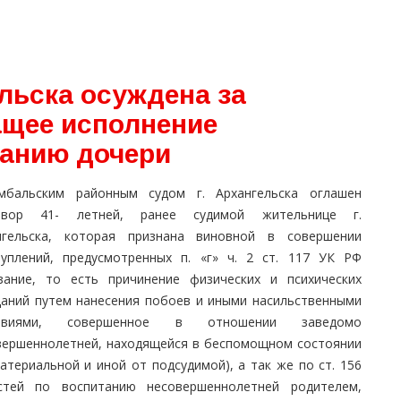
льска осуждена за
ащее исполнение
танию дочери
мбальским районным судом г. Архангельска оглашен
овор 41- летней, ранее судимой жительнице г.
нгельска, которая признана виновной в совершении
туплений, предусмотренных п. «г» ч. 2 ст. 117 УК РФ
язание, то есть причинение физических и психических
даний путем нанесения побоев и иными насильственными
ствиями, совершенное в отношении заведомо
вершеннолетней, находящейся в беспомощном состоянии
атериальной и иной от подсудимой), а так же по ст. 156
тей по воспитанию несовершеннолетней родителем,