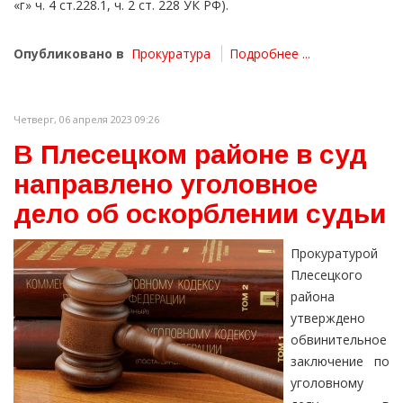
«г» ч. 4 ст.228.1, ч. 2 ст. 228 УК РФ).
Опубликовано в
Прокуратура
Подробнее ...
Четверг, 06 апреля 2023 09:26
В Плесецком районе в суд
направлено уголовное
дело об оскорблении судьи
Прокуратурой
Плесецкого
района
утверждено
обвинительное
заключение по
уголовному