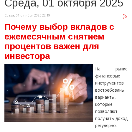
Среда, 01 октября 2025
Среда, 01 октября 2025 22:19
Почему выбор вкладов с
ежемесячным снятием
процентов важен для
инвестора
На рынке
финансовых
инструментов
востребованы
варианты,
которые
позволяют
получать доход
регулярно.