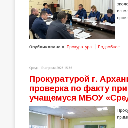
экол
испо
произ
Опубликовано в
Прокуратура
Подробнее ...
Среда, 19 апреля 2023 15:36
Прокуратурой г. Архан
проверка по факту при
учащемуся МБОУ «Сре
Прок
прим