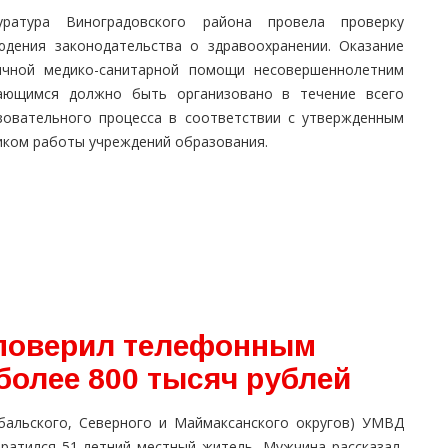
уратура Виноградовского района провела проверку
юдения законодательства о здравоохранении. Оказание
ичной медико-санитарной помощи несовершеннолетним
ающимся должно быть организовано в течение всего
зовательного процесса в соответствии с утвержденным
иком работы учреждений образования.
 поверил телефонным
более 800 тысяч рублей
альского, Северного и Маймаксанского округов) УМВД
братился 51-летний местный житель. Мужчина рассказал,