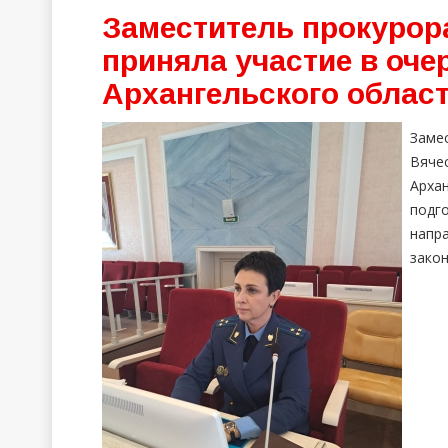
Заместитель прокурор
приняла участие в оче
Архангельского облас
Зам
Вяче
Арха
подг
напр
зако