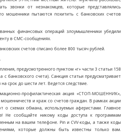
ать звонки от незнакомцев, которые представлялись
что мошенники пытаются похитить с банковских счетов
ованных финансовых операций злоумышленники убедили
енту в СМС-сообщениях.
анковских счетов списано более 800 тысяч рублей.
.
ления, предусмотренного пунктом «г» части 3 статьи 158
а с банковского счета). Санкция статьи предусматривает
на срок до шести лет. Ведется следствие.
рмационно-профилактическая акция «СТОП-МОШЕННИК»,
мошенничеств и краж со счетов граждан. В рамках акции
т о схемах обмана, используемых аферистами. Главное
в! Не сообщайте никому коды доступа к программам
енным на вашем телефоне. Pin и CVV-коды, а также коды
ениями, которые должны быть известны только вам.