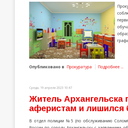
Прок
собл
перв
обуч
обра
граф
Опубликовано в
Прокуратура
Подробнее ...
Среда, 19 апреля 2023 10:47
Житель Архангельска
аферистам и лишился 
В отдел полиции №5 (по обслуживанию Соломб
России по городу Архангельску с заявлением о