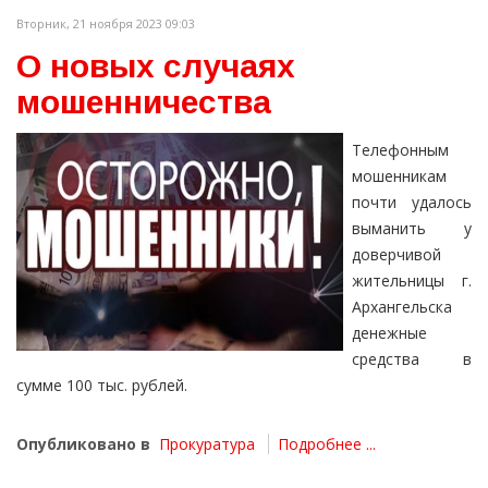
Вторник, 21 ноября 2023 09:03
О новых случаях
мошенничества
Телефонным
мошенникам
почти удалось
выманить у
доверчивой
жительницы г.
Архангельска
денежные
средства в
сумме 100 тыс. рублей.
Опубликовано в
Прокуратура
Подробнее ...