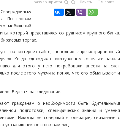
размер шрифта
Печать
Эл. почта
Северодвинску
ны. По словам
его мобильный
ины, который представился сотрудником крупного банка.
 биржевых торгах.
аунт на интернет-сайте, пополнил зарегистрированный
делок. Когда «доходы» в виртуальном кошельке начали
нако для этого у него потребовали внести на счет
олько после этого мужчина понял, что его обманывают и
ело. Ведется расследование.
нают гражданам о необходимости быть бдительными!
еленной подготовки, специфических знаний и умения
ентами. Никогда не совершайте операции, связанные с
о указанию неизвестных вам лиц!