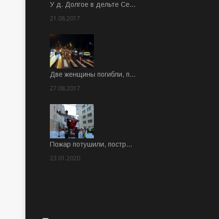
У д. Долгое в дельте Се…
21.08.2017
Rate: 3.63
Две женщины погибли, п…
27.08.2017
Rate: 5.00
Пожар потушили, постр…
23.01.2020
Rate: 2.00