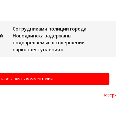
Сотрудниками полиции города
ый
Новодвинска задержаны
подозреваемые в совершении
наркопреступления »
ть оставлять комментарии
Наверх