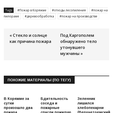
Tags
Пожар в Коряжме
отходы лесопиления
пожар на
пилораме
деревообработка
пожар на производстве
« Стекло и солнце
Под Каргополем
как причина пожара
обнаружено тело
утонувшего
мужчины »
ПОХОЖИЕ МАТЕРИАЛЫ (ПО ТЕГУ)
В Коряжме за
Бдительность
Зеленник
сутки
соседа и
лишился
произошло два
пожарные
хлебопекарни
пожара
спасли пожилую
(Верхнетоемский