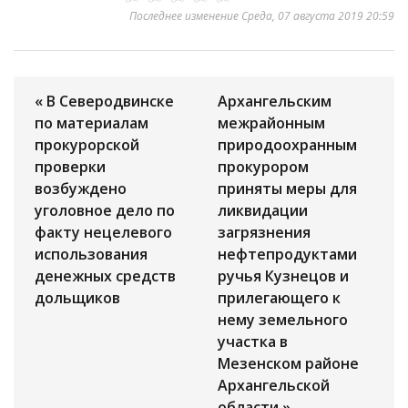
Последнее изменение Среда, 07 августа 2019 20:59
« В Северодвинске
Архангельским
по материалам
межрайонным
прокурорской
природоохранным
проверки
прокурором
возбуждено
приняты меры для
уголовное дело по
ликвидации
факту нецелевого
загрязнения
использования
нефтепродуктами
денежных средств
ручья Кузнецов и
дольщиков
прилегающего к
нему земельного
участка в
Мезенском районе
Архангельской
области »