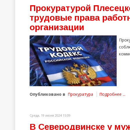
Прокуратурой Плесецк
трудовые права работ
организации
Прок
собл
комме
Опубликовано в
Прокуратура
Подробнее ...
Среда, 19 июня 2024 15:09
В Северодвинске у му