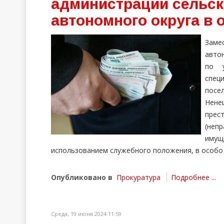
администрации сельск
автономного округа в 
Заме
авто
по у
спец
посе
Нене
прест
(неп
иму
использованием служебного положения, в особо 
Опубликовано в
Прокуратура
Подробнее ...
Среда, 19 июня 2024 11:59