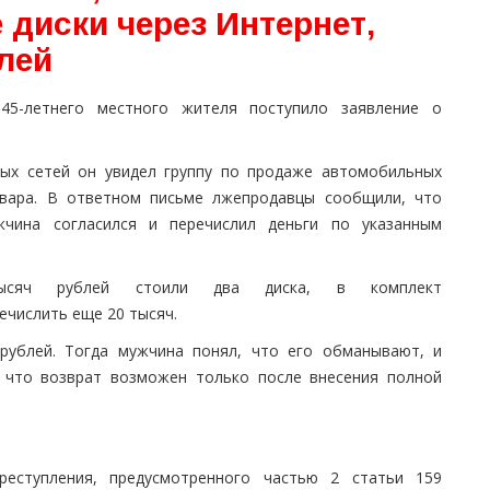
диски через Интернет,
лей
45-летнего местного жителя поступило заявление
о
ных сетей он увидел группу по продаже автомобильных
товара. В ответном письме лжепродавцы
сообщили
, что
чина согласился и перечислил деньги по указанным
сяч рублей стоил
и два
диск
а
, в комплект
речислить еще
20
тысяч.
 рублей.
Тогда мужчина понял, что его обманывают, и
, что возврат возможен только после внесения
полной
еступления, предусмотренного частью 2 статьи 159