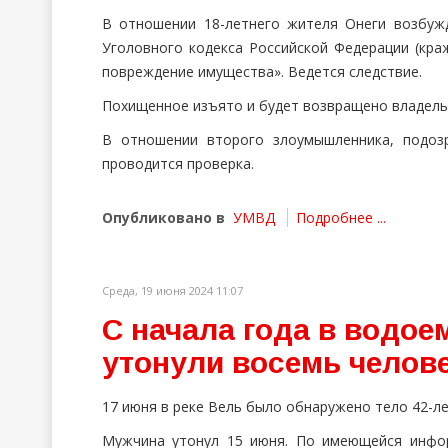
В отношении 18-летнего жителя Онеги возбужд
Уголовного кодекса Российской Федерации (кра
повреждение имущества». Ведется следствие.
Похищенное изъято и будет возвращено владель
В отношении второго злоумышленника, подоз
проводится проверка.
Опубликовано в
УМВД
Подробнее ...
Среда, 19 июня 2024 11:07
С начала года в водое
утонули восемь челов
17 июня
в
рек
е
Вель был
о
обнаружен
о тело
42-л
Мужчина утонул 15 июня. По имеющейся инфор