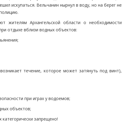
шил искупаться. Вельчанин нырнул в воду, но на берег не
полицию.
т жителям Архангельской области о необходимости
при отдыхе вблизи водных объектов:
пьянения;
 возникает течение, которое может затянуть под винт),
зопасности при играх у водоемов;
дных объектов;
ых категорически запрещено!