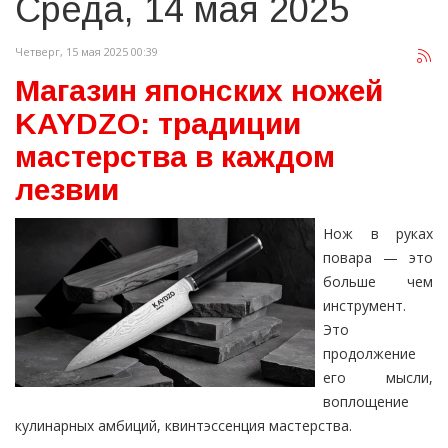
Среда, 14 мая 2025
Четверг, 15 мая 2025 00:39
Магазин японских ножей
KAYDZO: традиции
мастерства в каждом
лезвии
Нож в руках
повара — это
больше чем
инструмент.
Это
продолжение
его мысли,
воплощение
кулинарных амбиций, квинтэссенция мастерства.