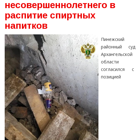
несовершеннолетнего в
распитие спиртных
напитков
Пинежский
районный суд
Архангельской
области
согласился с
позицией