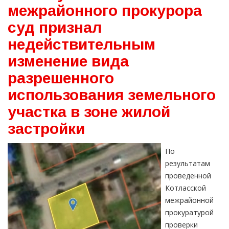
межрайонного прокурора
суд признал
недействительным
изменение вида
разрешенного
использования земельного
участка в зоне жилой
застройки
По
результатам
проведенной
Котласской
межрайонной
прокуратурой
проверки