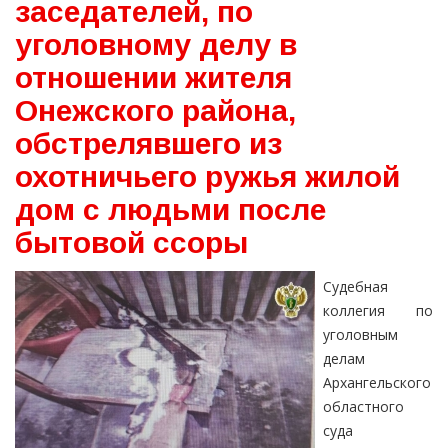
заседателей, по
уголовному делу в
отношении жителя
Онежского района,
обстрелявшего из
охотничьего ружья жилой
дом с людьми после
бытовой ссоры
Судебная
коллегия по
уголовным
делам
Архангельского
областного
суда