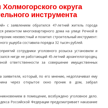
 Холмогорского округа
тельного инструмента
й» с заявлением обратился 47-летний житель города
тся ремонтом многоквартирного дома на улице Речной в
проник неизвестный и похитил строительный инструмент:
нного ущерба составила порядка 32 тысяч рублей.
оприятий сотрудники уголовного розыска установили и
зался нигде не работающий 45-летний архангелогородец.
вной ответственности за совершение имущественных
а заявителя, который, по его мнению, недоплачивал ему
жчина через открытое окно проник в дом, забрал
оникновением в помещение, возбуждено уголовное дело.
декса Российской Федерации предусматривает наказание