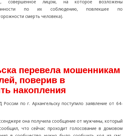
да, совершенное лицом, на которое возложены
занности по их соблюдению, повлекшее по
торожности смерть человека).
ска перевела мошенникам
лей, поверив в
ть накопления
России по г. Архангельску поступило заявление от 64-
ессенджере она получила сообщение от мужчины, который
 сообщил, что сейчас проходит голосование в домовом
ления в сообщество нужно было сообщить код из смс-