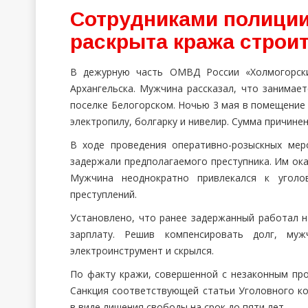
Сотрудниками полиции
раскрыта кража строи
В дежурную часть ОМВД России «Холмогорски
Архангельска. Мужчина рассказал, что занимае
поселке Белогорском. Ночью 3 мая в помещение 
электропилу, болгарку и нивелир. Сумма причине
В ходе проведения оперативно-розыскных мер
задержали предполагаемого преступника. Им ока
Мужчина неоднократно привлекался к уголо
преступлений.
Установлено, что ранее задержанный работал н
зарплату. Решив компенсировать долг, му
электроинструмент и скрылся.
По факту кражи, совершенной с незаконным пр
Санкция соответствующей статьи Уголовного ко
в виде лишения свободы на срок до пяти лет.