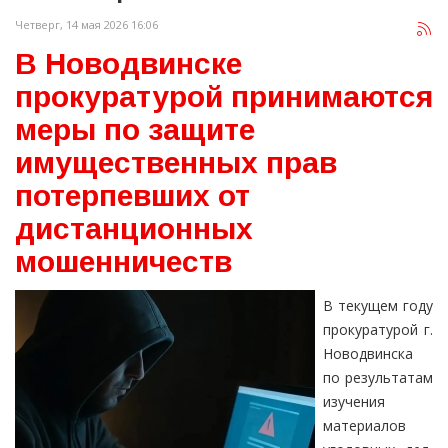
Четверг, 14 мая 2026 16:06
В Новодвинске
прокуратурой принимаются
меры по защите
имущественных прав
потерпевших от
дистанционных
мошенничеств
В текущем году
прокуратурой г.
Новодвинска
по результатам
изучения
материалов