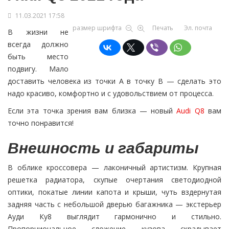
11.03.2021 17:58
размер шрифта
Печать
Эл. почта
В жизни не
всегда должно
быть место
подвигу. Мало
доставить человека из точки А в точку В — сделать это
надо красиво, комфортно и с удовольствием от процесса.
Если эта точка зрения вам близка — новый
Audi Q8
вам
точно понравится!
Внешность и габариты
В облике кроссовера — лаконичный артистизм. Крупная
решетка радиатора, скупые очертания светодиодной
оптики, покатые линии капота и крыши, чуть вздернутая
задняя часть с небольшой дверью багажника — экстерьер
Ауди Ку8 выглядит гармонично и стильно.
Пропорциональное сложение кузова скрадывает