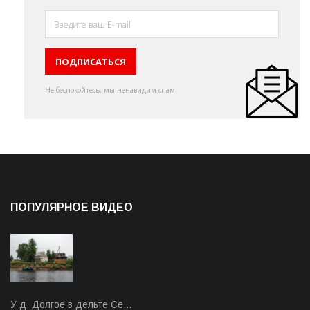
Не беспокойтесь, мы ненавидим спам
ПОПУЛЯРНОЕ ВИДЕО
У д. Долгое в дельте Се…