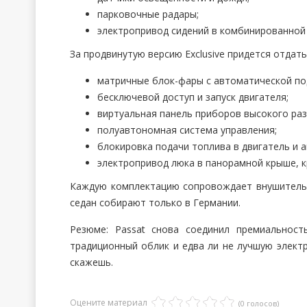
парковочные радары;
электропривод сидений в комбинированной
За продвинутую версию Exclusive придется отдать 
матричные блок-фары с автоматической по
бесключевой доступ и запуск двигателя;
виртуальная панель приборов высокого ра
полуавтономная система управления;
блокировка подачи топлива в двигатель и 
электропривод люка в панорамной крыше, к
Каждую комплектацию сопровождает внушительны
седан собирают только в Германии.
Резюме: Passat снова соединил премиальност
традиционный облик и едва ли не лучшую элект
скажешь.
Оцените материал
(0 голосов)