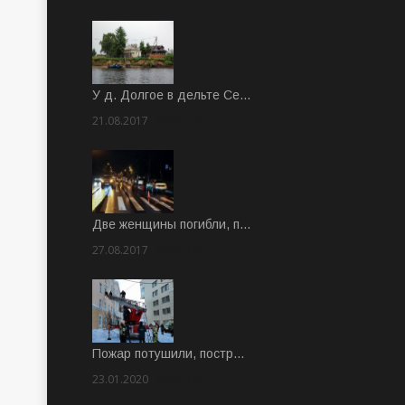
У д. Долгое в дельте Се…
21.08.2017
Rate: 3.63
Две женщины погибли, п…
27.08.2017
Rate: 5.00
Пожар потушили, постр…
23.01.2020
Rate: 2.00