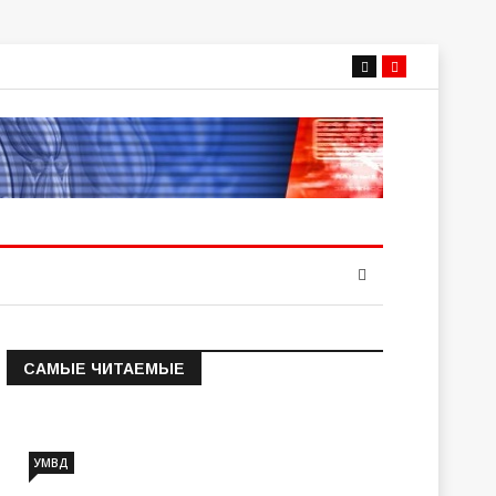
САМЫЕ ЧИТАЕМЫЕ
Информация о состоянии
операт…
УМВД