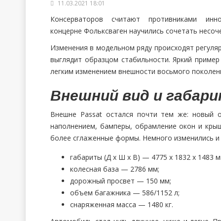
11.03.2021 18:01
Консерваторов считают противниками инн
концерне Фольксваген научились сочетать несоч
Изменения в модельном ряду происходят регуляр
выглядит образцом стабильности. Яркий пример 
легким изменением внешности восьмого поколени
Внешний вид и габар
Внешне Passat остался почти тем же: новый 
наполнением, бамперы, обрамление окон и кры
более сглаженные формы. Немного изменились и
габариты (Д х Ш х В) — 4775 х 1832 х 1483 м
колесная база — 2786 мм;
дорожный просвет — 150 мм;
объем багажника — 586/1152 л;
снаряженная масса — 1480 кг.