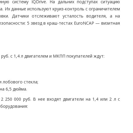
иную систему IQDrive. На дальних подступах ситуацию
а. Их данные используют круиз-контроль с ограничителем
овки. Датчики отслеживают усталость водителя, а на
езопасности: 5 звезд в краш-тестах EuroNCAP — визитная
 руб. с 1,4 л двигателем и МКПП покупателей ждут:
и лобового стекла;
на 6,5 дюйма.
 250 000 руб. В нее входят двигатели на 1,4 или 2 л с
оборудования: