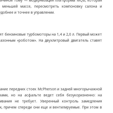
 Причиной тому — модернизация платформы MQB, которая
 меньшей массе, пересмотреть компоновку салона и
удобнее и точнее в управлении.
ят бензиновые турбомоторы на 1,4 и 2,0 л. Первый может
пазонным «роботом». На двухлитровый двигатель ставят
ание передних стоек McPherson и задней многорычажной
ами, но на асфальте ведет себя безукоризненно: на
ивания не требует. Уверенный контроль замедления
х, причем спереди они еще и вентилируемые. При этом в