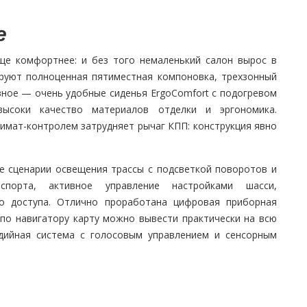
е
ще комфортнее: и без того немаленький салон вырос в
ируют полноценная пятиместная компоновка, трехзонный
вное — очень удобные сиденья ErgoComfort с подогревом
высоки качество материалов отделки и эргономика.
имат-контролем затрудняет рычаг КПП: конструкция явно
е сценарии освещения трассы с подсветкой поворотов и
спорта, активное управление настройками шасси,
го доступа. Отлично проработана цифровая приборная
 по навигатору карту можно вывести практически на всю
едийная система с голосовым управлением и сенсорным