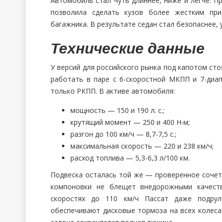
Автомобиль стал чуть длиннее, ниже и легче.
позволила сделать кузов более жестким при
багажника. В результате седан стал безопаснее, 
Технические данные
У версий для российского рынка под капотом сто
работать в паре с 6-скоростной МКПП и 7-диа
только РКПП. В активе автомобиля:
мощность — 150 и 190 л. с.;
крутящий момент — 250 и 400 Н‧м;
разгон до 100 км/ч — 8,7-7,5 с.;
максимальная скорость — 220 и 238 км/ч;
расход топлива — 5,3-6,3 л/100 км.
Подвеска осталась той же — проверенное сочет
компоновки не блещет внедорожными качеств
скоростях до 110 км/ч Пассат даже подрул
обеспечивают дисковые тормоза на всех колеса