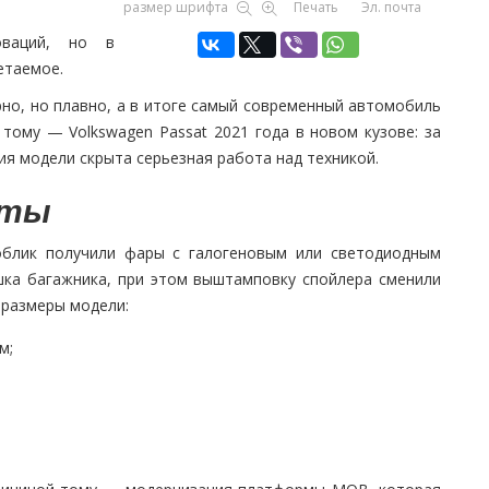
размер шрифта
Печать
Эл. почта
оваций, но в
етаемое.
но, но плавно, а в итоге самый современный автомобиль
тому — Volkswagen Passat 2021 года в новом кузове: за
я модели скрыта серьезная работа над техникой.
иты
облик получили фары с галогеновым или светодиодным
шка багажника, при этом выштамповку спойлера сменили
 размеры модели:
м;