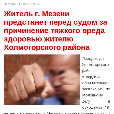
Четверг, 04 мая 2023 09:27
Житель г. Мезени
предстанет перед судом за
причинение тяжкого вреда
здоровью жителю
Холмогорского района
Прокуратура
Холмогорского
района
утвердила
обвинительное
заключение по
уголовному
делу в
отношении 18-
летнего жителя города Мезени, который обвиняется по ч.1