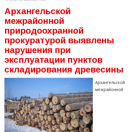
Архангельской
межрайонной
природоохранной
прокуратурой выявлены
нарушения при
эксплуатации пунктов
складирования древесины
Архангельской
межрайонной