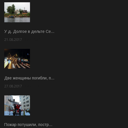
У д. Долгое в дельте Се…
21.08.2017
Rate: 3.63
Две женщины погибли, п…
27.08.2017
Rate: 5.00
Пожар потушили, постр…