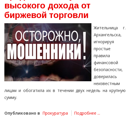
высокого дохода от
биржевой торговли
Жительница г.
Архангельска,
игнорируя
простые
правила
финансовой
безопасности,
доверилась
неизвестным
лицам и обогатила их в течении двух недель на крупную
сумму.
Опубликовано в
Прокуратура
Подробнее ...