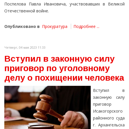
Поспелова Павла Ивановича, участвовавших в Великой
Отечественной войне.
Опубликовано в
Прокуратура
Подробнее ...
Четверг, 04 мая 2023 11:33
Вступил в законную силу
приговор по уголовному
делу о похищении человека
Вступил в
законную силу
приговор
Исакогорского
районного суда
г. Архангельска