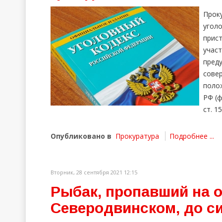
Прок
угол
прист
учас
преду
сове
полож
РФ (ф
ст. 1
Опубликовано в
Прокуратура
Подробнее ...
Вторник, 28 сентября 2021 12:15
Рыбак, пропавший на 
Северодвинском, до си