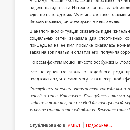
В ОМВД России «Котласский» обратился 47-лет
недель назад в сети Интернет он нашел объявле
«две по цене одной». Мужчина связался с админи
Забрав посылку, он обнаружил в ней…землю.
В аналогичной ситуации оказались и две жительн
социальных сетей заказала два спортивных к
пришедшей на ее имя посылке оказалась ночна
заказ на три платья и оплатив его, получила соро
По всем фактам мошенничеств возбуждены уголо
Все потерпевшие знали о подобного рода пр
предполагали, что сами могут стать жертвой афе
Сотрудники полиции напоминают гражданам о н
вещей в сети Интернет. Пользуйтесь только п
сайтах и помните, что любой дистанционный пер
можете стать жертвой обмана. Берегите свои с
Опубликовано в
УМВД
Подробнее ...