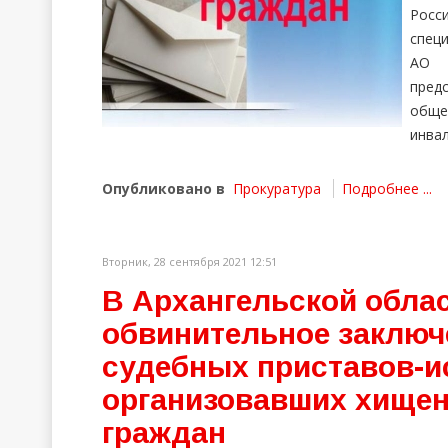
Росс
спец
АО 
пред
обще
инвал
Опубликовано в
Прокуратура
Подробнее ...
Вторник, 28 сентября 2021 12:51
В Архангельской обла
обвинительное заключ
судебных приставов-и
организовавших хищен
граждан