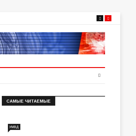
САМЫЕ ЧИТАЕМЫЕ
Информация о состоянии
операт…
УМВД