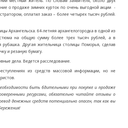
ний местный житель. По словам заявителя, около двух
ние о продаже зимних курток по очень выгодной акции -
стратором, оплатил заказ – более четырех тысяч рублей.
ицы Архангельска. 64-летняя архангелогородка в одной из
остюма на общую сумму более трех тысяч рублей, а в
я рубашка. Другая жительница столицы Поморья, сделав
чку и резаную бумагу.
вные дела. Ведется расследование.
еступлениях из средств массовой информации, но не
ристов.
еобходимости быть бдительными при покупке и продаже
роверенными ресурсами, обязательно читайте отзывы о
евод денежных средств потенциально опасен, так как вы
бережения!