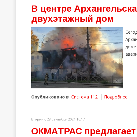
В центре Архангельска
двухэтажный дом
Сего
Арха
доме
авари
Опубликовано в
Система 112
Подробнее ...
Вторник, 28 сентября 2021 16:17
ОКМАТРАС предлагает: