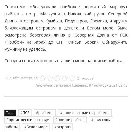
Спасатели обследовали наиболее вероятный маршрут
рыбака - по р. Малкурья в Никольский рукав Северной
Двины, к островам Кумбыш, Подостров, Гремиха, и другим
близлежащим островам в дельте и Белом море. Была
осмотрена береговая линия р. Северная Двина от ГСК
«Прибой» на Яграх до СНТ «Лисьи Борки». Обнаружить
мужчину не удалось.
Сегодня спасатели вновь вышли в море на поиски рыбака.
Оцените материал
(0 голосов)
Последнее изменение Пятница, 01 октября 2021 09:43
Tags
ПСР
рыбалка
происшествие на рыбалке
происшествие на воде
поиски рыбака
поисковые
работы
Белое море
острова