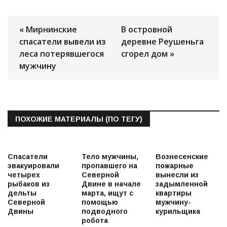
« Мирнинские
В островной
спасатели вывели из
деревне Реушеньга
леса потерявшегося
сгорел дом »
мужчину
ПОХОЖИЕ МАТЕРИАЛЫ (ПО ТЕГУ)
Спасатели
Тело мужчины,
Вознесенские
эвакуировали
пропавшего на
пожарные
четырех
Северной
вынесли из
рыбаков из
Двине в начале
задымленной
дельты
марта, ищут с
квартиры
Северной
помощью
мужчину-
Двины
подводного
курильщика
робота