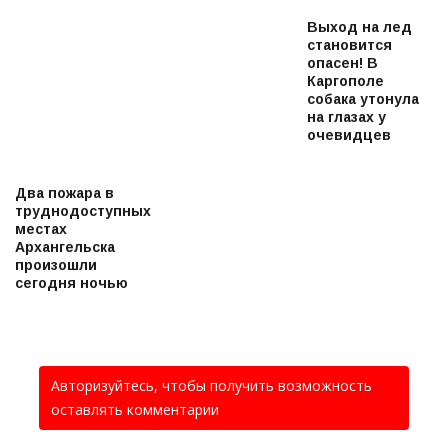
Выход на лед
становится
опасен! В
Каргополе
собака утонула
на глазах у
очевидцев
Два пожара в
труднодоступных
местах
Архангельска
произошли
сегодня ночью
Авторизуйтесь, чтобы получить возможность
оставлять комментарии