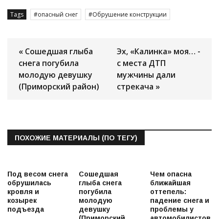
Tags
опасный снег
Обрушение конструкции
« Сошедшая глыба
Эх, «Калинка» моя… -
снега погубила
с места ДТП
молодую девушку
мужчины дали
(Приморский район)
стрекача »
ПОХОЖИЕ МАТЕРИАЛЫ (ПО ТЕГУ)
Под весом снега
Сошедшая
Чем опасна
обрушилась
глыба снега
ближайшая
кровля и
погубила
оттепель:
козырек
молодую
падение снега и
подъезда
девушку
проблемы у
(Приморский
автомобилистов