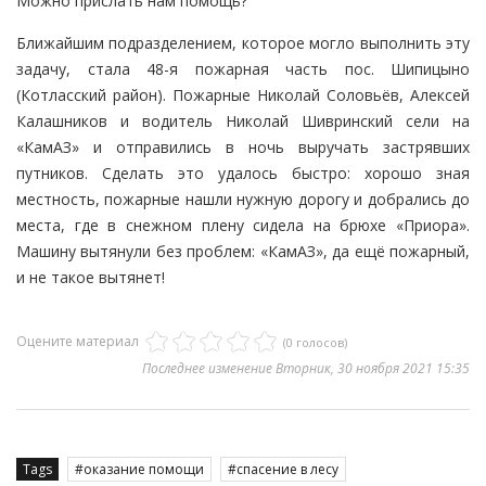
Можно прислать нам помощь?
Ближайшим подразделением, которое могло выполнить эту
задачу, стала 48-я пожарная часть пос. Шипицыно
(Котласский район). Пожарные Николай Соловьёв, Алексей
Калашников и водитель Николай Шивринский сели на
«КамАЗ» и отправились в ночь выручать застрявших
путников. Сделать это удалось быстро: хорошо зная
местность, пожарные нашли нужную дорогу и добрались до
места, где в снежном плену сидела на брюхе «Приора».
Машину вытянули без проблем: «КамАЗ», да ещё пожарный,
и не такое вытянет!
Оцените материал
(0 голосов)
Последнее изменение Вторник, 30 ноября 2021 15:35
Tags
оказание помощи
спасение в лесу