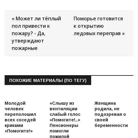
« Может ли тёплый
Поморье готовится
пол привести к
к открытию
пожару? - Да,
ледовых переправ »
утверждают
пожарные
ПОХОЖИЕ МАТЕРИАЛЫ (ПО ТЕГУ)
Молодой
«Слышу из
Женщина
человек
вентиляции
родила, не
переполошил
слабый голос
подозревая о
всех соседей
«Помогите!..»
своей
криками
Пенсионеры
беременности
«Помогите!»
помогли
пожилой