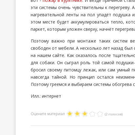
вот -
пожар в курятнике
. И везде причиной стал
эти системы очень чувствительны к перегреву. А
нагревательной ленты на пол упадёт подушка и
этом месте будет аккумулироваться тепло, кот
паркет, которым уложен сверху, начнёт перегрева
Поэтому важно при монтаже таких систем ве
свободен от мебели. А несколько лет назад был 
на нашем сайте. Как оказалось после тщательн
для собаки. Он сыграл роль той самой подушки-
бросил своему питомцу лежак, или сам умный п
навсегда тайной. Но принцип остался неизме
Поэтому греемся и выбираем системы обогрева с
Илл.: интернет
Оцените материал
(2 голосов)