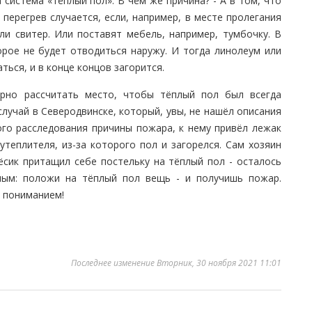
а система «тёплый пол». В чём же причина? - А в том, что
 перегрев случается, если, например, в месте пролегания
ли свитер. Или поставят мебель, например, тумбочку. В
орое не будет отводиться наружу. И тогда линолеум или
ться, и в конце концов загорится.
рно рассчитать место, чтобы тёплый пол был всегда
случай в Северодвинске, который, увы, не нашёл описания
ого расследования причины пожара, к нему привёл лежак
утеплителя, из-за которого пол и загорелся. Сам хозяин
ёсик притащил себе постельку на тёплый пол - осталось
нным: положи на тёплый пол вещь - и получишь пожар.
 пониманием!
Последнее изменение Вторник, 30 ноября 2021 11:01