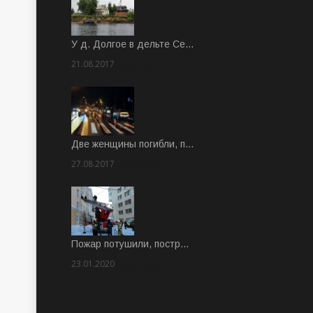
У д. Долгое в дельте Се…
21.08.2017
Rate: 3.63
Две женщины погибли, п…
27.08.2017
Rate: 5.00
Пожар потушили, постр…
23.01.2020
Rate: 2.00