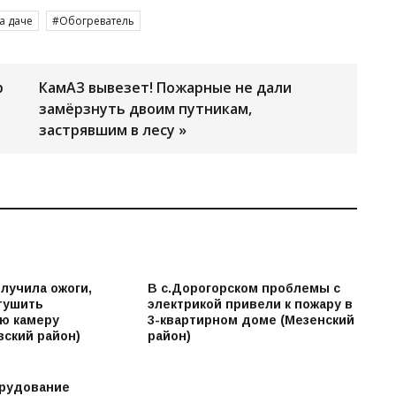
а даче
Обогреватель
р
КамАЗ вывезет! Пожарные не дали
замёрзнуть двоим путникам,
застрявшим в лесу »
лучила ожоги,
В с.Дорогорском проблемы с
тушить
электрикой привели к пожару в
ю камеру
3-квартирном доме (Мезенский
вский район)
район)
рудование