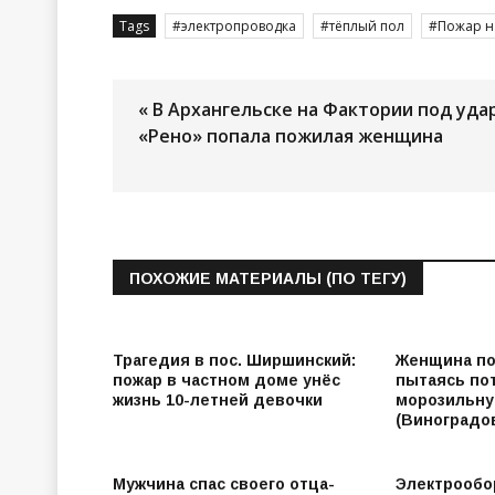
Tags
электропроводка
тёплый пол
Пожар н
« В Архангельске на Фактории под уда
«Рено» попала пожилая женщина
ПОХОЖИЕ МАТЕРИАЛЫ (ПО ТЕГУ)
Трагедия в пос. Ширшинский:
Женщина по
пожар в частном доме унёс
пытаясь по
жизнь 10-летней девочки
морозильну
(Виноградо
Мужчина спас своего отца-
Электрообо