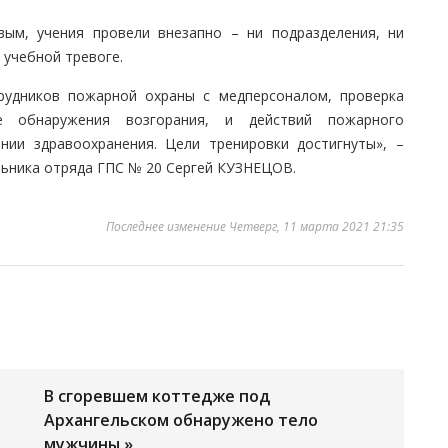
вым, учения провели внезапно – ни подразделения, ни
учебной тревоге.
рудников пожарной охраны с медперсоналом, проверка
е обнаружения возгорания, и действий пожарного
нии здравоохранения. Цели тренировки достигнуты», –
льника отряда ГПС № 20 Сергей КУЗНЕЦОВ.
Последнее изменение Четверг, 11 марта 2021 21:35
В сгоревшем коттедже под
Архангельском обнаружено тело
мужчины »