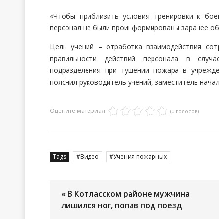
«Чтобы приблизить условия тренировки к бое
персонал не были проинформированы заранее об 
Цель учений – отработка взаимодействия сот
правильности действий персонала в случа
подразделения при тушении пожара в учрежде
пояснил руководитель учений, заместитель нача
Оцените материал
(0 голосов)
Tags
Видео
Учения пожарных
« В Котласском районе мужчина
лишился ног, попав под поезд