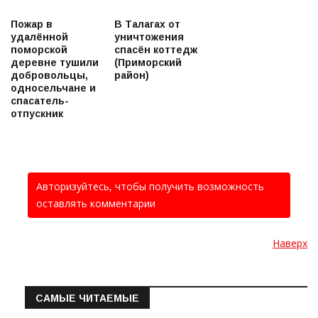
Пожар в
В Талагах от
удалённой
уничтожения
поморской
спасён коттедж
деревне тушили
(Приморский
добровольцы,
район)
односельчане и
спасатель-
отпускник
Авторизуйтесь, чтобы получить возможность
оставлять комментарии
Наверх
САМЫЕ ЧИТАЕМЫЕ
Информация о состоянии операт…