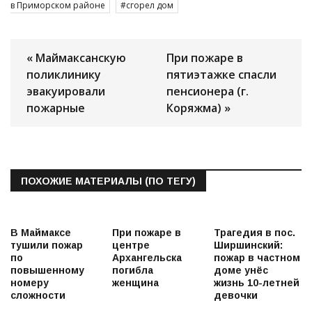
в Приморском районе
сгорел дом
« Маймаксанскую
При пожаре в
поликлинику
пятиэтажке спасли
эвакуировали
пенсионера (г.
пожарные
Коряжма) »
ПОХОЖИЕ МАТЕРИАЛЫ (ПО ТЕГУ)
В Маймаксе
При пожаре в
Трагедия в пос.
тушили пожар
центре
Ширшинский:
по
Архангельска
пожар в частном
повышенному
погибла
доме унёс
номеру
женщина
жизнь 10-летней
сложности
девочки