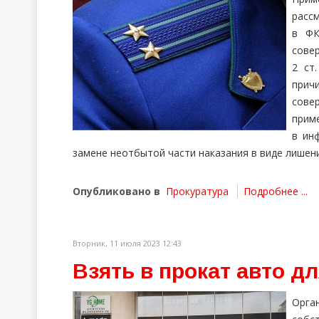
расс
в ФК
совер
2 ст
прич
сове
прим
в ин
замене неотбытой части наказания в виде лишен
Опубликовано в
Прокуратура
Подробнее ...
Вторник, 11 июля 2023 12:43
Взять в прокат авто д
Орга