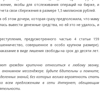
ожение, якобы для отслеживания операций на бирже, и
чета свои сбережения в размере 1,5 миллионов рублей.
а об этом дочери, которая сразу предположила, что маму
ась вывести денежные средства, но ей это не удалось, и
еступления, предусмотренного частью 4 статьи 159
ошенничество, совершенное в особо крупном размере).
аказание в виде лишения свободы на срок до десяти лет.
ают граждан критично относиться к любому звонку,
в анонимном мессенджере. Будьте б
дительны и помните,
деленных знаний, без которых велика вероятность стать
ко всем предложениям в сети Интернет, обещающим
ятельности.