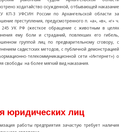
мотрено ходатайство осужденной, отбывающей наказание
У КП-3 УФСИН России по Архангельской области за
шение преступления, предусмотренного п. «а», «в», «г» ч.
. 245 УК РФ (жесткое обращение с животным в целях
инения ему боли и страданий, повлекших его гибель,
ршенном группой лиц по предварительному сговору, с
енением садистских методов, с публичной демонстрацией
формационно-телекоммуникационной сети «Интернет») о
ия свободы на более мягкий вид наказания.
ля юридических лиц
низация работы предприятия зачастую требует наличия