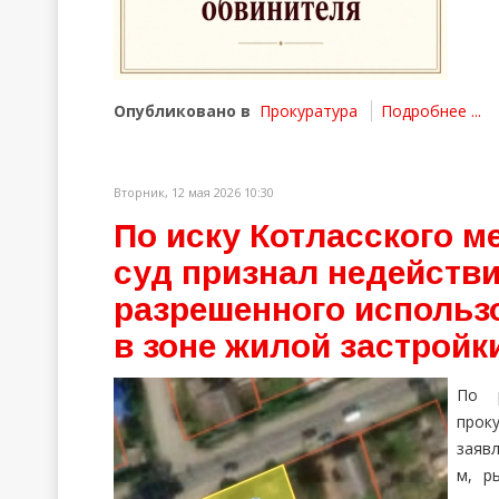
Опубликовано в
Прокуратура
Подробнее ...
Вторник, 12 мая 2026 10:30
По иску Котласского 
суд признал недейств
разрешенного использ
в зоне жилой застройк
По р
прок
заяв
м, р