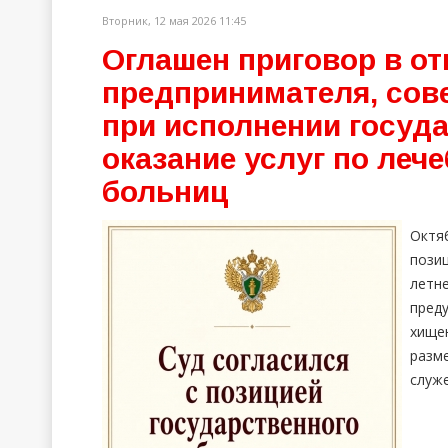
Вторник, 12 мая 2026 11:45
Оглашен приговор в о
предпринимателя, со
при исполнении госуд
оказание услуг по леч
больниц
Октя
пози
летн
пред
хище
разм
служ