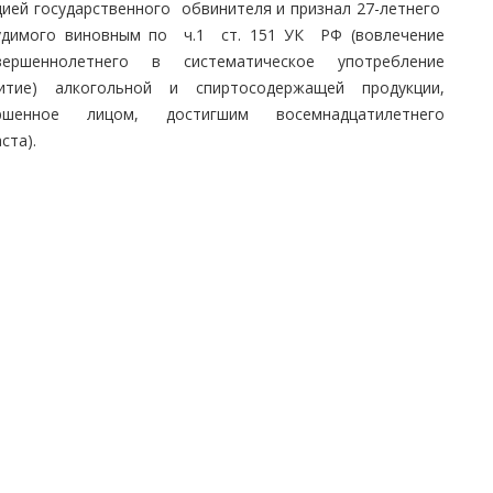
цией государственного обвинителя и признал 27-летнего
удимого виновным по ч.1 ст. 151 УК РФ (вовлечение
вершеннолетнего в систематическое употребление
питие) алкогольной и спиртосодержащей продукции,
ршенное лицом, достигшим восемнадцатилетнего
ста).