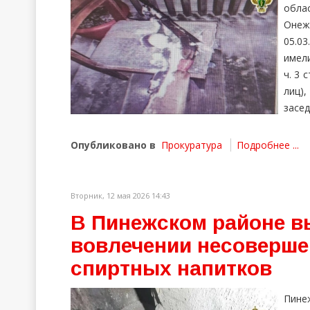
обла
Онеж
05.0
имел
ч. 3 
лиц)
засед
Опубликовано в
Прокуратура
Подробнее ...
Вторник, 12 мая 2026 14:43
В Пинежском районе в
вовлечении несоверше
спиртных напитков
Пине