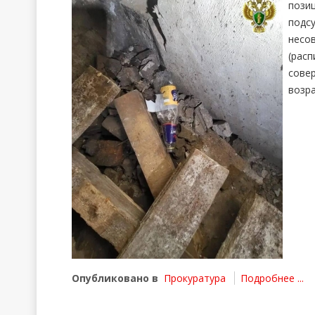
пози
подс
несо
(рас
сове
возра
Опубликовано в
Прокуратура
Подробнее ...