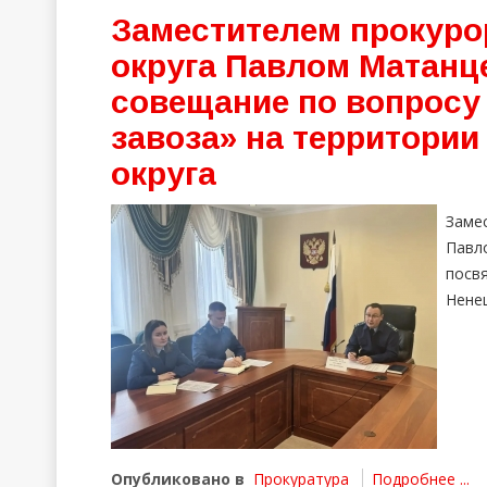
Заместителем прокуро
округа Павлом Матанц
совещание по вопросу
завоза» на территории
округа
Заме
Пав
посв
Ненец
Опубликовано в
Прокуратура
Подробнее ...