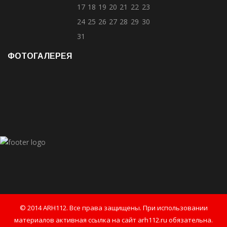
17
18
19
20
21
22
23
24
25
26
27
28
29
30
31
ФОТОГАЛЕРЕЯ
© 2014 ARH112. Все права защищены. При использовании
материалов активная ссылка на сайт arh112.ru обязательна.