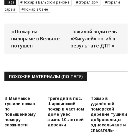
Tags
Пожар в Вельском районе
сгорел дом
горели
сараи
Пожар в бане
« Пожар на
Пожилой водитель
пилораме в Вельске
«Жигулей» погиб в
потушен
результате ДТП »
ПОХОЖИЕ МАТЕРИАЛЫ (ПО ТЕГУ)
В Маймаксе
Трагедия в пос.
Пожар в
тушили пожар
Ширшинский:
удалённой
по
пожар в частном
поморской
повышенному
доме унёс
деревне тушили
номеру
жизнь 10-летней
добровольцы,
сложности
девочки
односельчане и
спасатель-