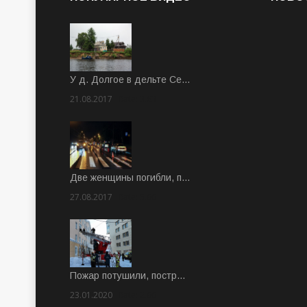
У д. Долгое в дельте Се…
21.08.2017
Rate: 3.63
Две женщины погибли, п…
27.08.2017
Rate: 5.00
Пожар потушили, постр…
23.01.2020
Rate: 2.00