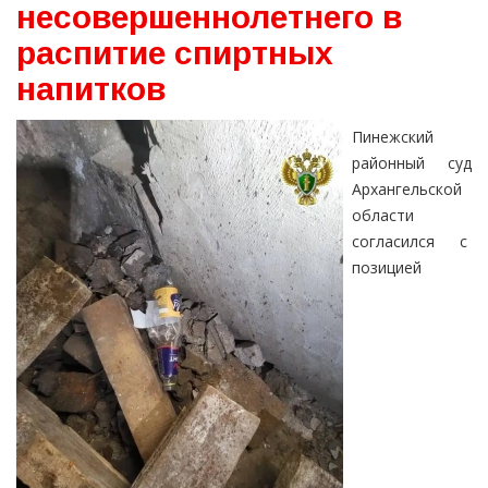
несовершеннолетнего в
распитие спиртных
напитков
Пинежский
районный суд
Архангельской
области
согласился с
позицией