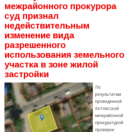
межрайонного прокурора
суд признал
недействительным
изменение вида
разрешенного
использования земельного
участка в зоне жилой
застройки
По
результатам
проведенной
Котласской
межрайонной
прокуратурой
проверки