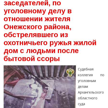
заседателей, по
уголовному делу в
отношении жителя
Онежского района,
обстрелявшего из
охотничьего ружья жилой
дом с людьми после
бытовой ссоры
Судебная
коллегия по
уголовным
делам
Архангельского
областного
суда